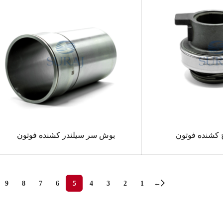
چ کشنده فوتون
بوش سر سیلندر کشنده فوتون
9
8
7
6
5
4
3
2
1
←