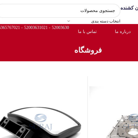
ون کشنده
انتخاب دسته بندی
6365767
52003631 - 021
52003630 - 021
درباره ما
تماس با ما
فروشگاه