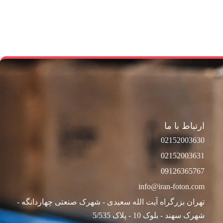
ارتباط با ما
02152003630
02152003631
09126365767
info@iran-foton.com
02152003631
تهران بزرگراه آیت الله سعیدی - شهرک صنعتی چهاردانگه -
شهرک سهند - بلوک 10 - پلاک 5/535
02152003630