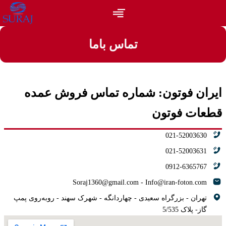
تماس باما
ایران فوتون: شماره تماس فروش عمده
قطعات فوتون
021-52003630
021-52003631
0912-6365767
Soraj1360@gmail.com - Info@iran-foton.com
تهران - بزرگراه سعیدی - چهاردانگه - شهرک سهند - روبه‌روی پمپ
گاز- پلاک 5/535