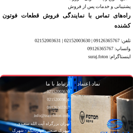
پشتیبانی و خدمات پس از فروش
راه‌های تماس با نمایندگی فروش قطعات فوتون
کشنده
تلفن: 09126365767 | 02152003630 | 02152003631
واتساپ:
09126365767
اینستاگرام:
suraj.foton
نماد اعتماد
ارتباط با ما
02152003630
02152003631
09126365767
info@iran-foton.com
تهران بزرگراه آیت الله سعیدی -
شهرک صنعتی چهاردانگه - شهرک